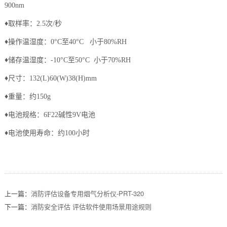
900nm
♦取样率：2.5次/秒
♦操作温湿度：0°C至40°C 小于80%RH
♦储存温湿度：-10°C至50°C 小于70%RH
♦尺寸：132(L)60(W)38(H)mm
♦重量：约150g
♦电池规格：6F22碱性9V电池
♦电池使用寿命：约100小时
上一篇：
消防评估设备专用烟气分析仪-PRT-320
下一篇：
消防安全评估 评估软件使用场景用途规则